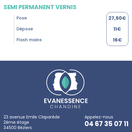
SEMI PERMANENT VERNIS
27,50€
Pose
11€
Dépose
16€
Flash mains
23 avenue Emile Claparède
Appelez-nous
2ème étage
04 67 35 07 11
34500 Béziers