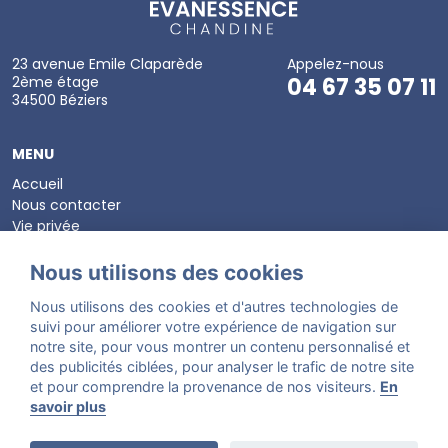
23 avenue Emile Claparède
Appelez-nous
2ème étage
04 67 35 07 11
34500 Béziers
MENU
Accueil
Nous contacter
Vie privée
Mentions légales
Configuration des cookies
Nous utilisons des cookies
Nous utilisons des cookies et d'autres technologies de
HORAIRES D'OUVERTURE
suivi pour améliorer votre expérience de navigation sur
Du mardi au samedi de 9h à 17h,
notre site, pour vous montrer un contenu personnalisé et
De 17h a 19h sur rendez-vous
des publicités ciblées, pour analyser le trafic de notre site
et pour comprendre la provenance de nos visiteurs.
En
savoir plus